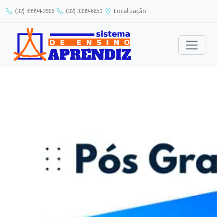
ACESSO RÁPIDO
(32) 99994-2906
(32) 3339-6850
Localização
Portal Acadêmico
Calendário Institucional
Agenda
Biblioteca
ÁREAS DE ACESSO
Alunos
Professores
Colaboradores